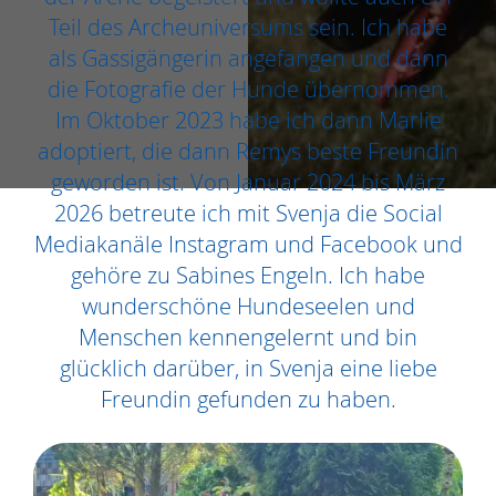
Teil des Archeuniversums sein. Ich habe
als Gassigängerin angefangen und dann
die Fotografie der Hunde übernommen.
Im Oktober 2023 habe ich dann Marlie
adoptiert, die dann Remys beste Freundin
geworden ist. Von Januar 2024 bis März
2026 betreute ich mit Svenja die Social
Mediakanäle Instagram und Facebook und
gehöre zu Sabines Engeln. Ich habe
wunderschöne Hundeseelen und
Menschen kennengelernt und bin
glücklich darüber, in Svenja eine liebe
Freundin gefunden zu haben.