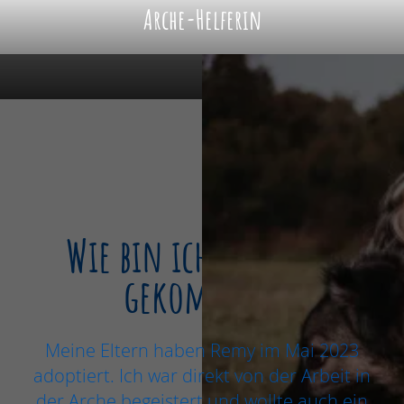
Arche-Helferin
Wie bin ich zur Arche
gekommen?
Meine Eltern haben Remy im Mai 2023
adoptiert. Ich war direkt von der Arbeit in
der Arche begeistert und wollte auch ein