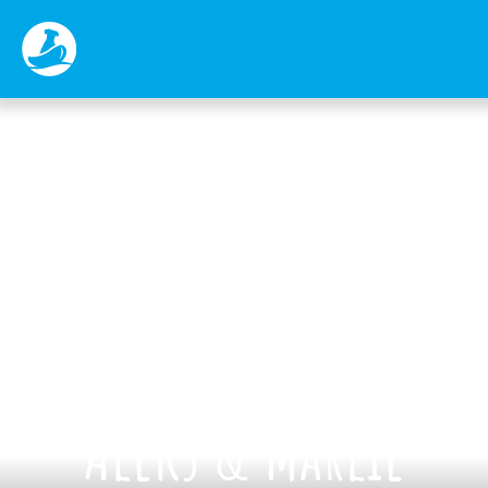
“Die Arche4Dogs ist mein drittes Zuhause.
Ich verbringe gerne meine Zeit mit
wunderschönen Hundeseelen und ich
bewundere die starken Menschen, die sich
tagtäglich für den Verein einsetzen – egal wie
spät es ist.”
Aleks & Marlie